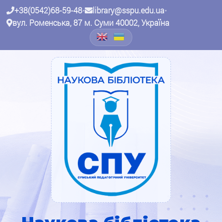
+38(0542)68-59-48
•
library@sspu.edu.ua
•
вул. Роменська, 87 м. Суми 40002, Україна