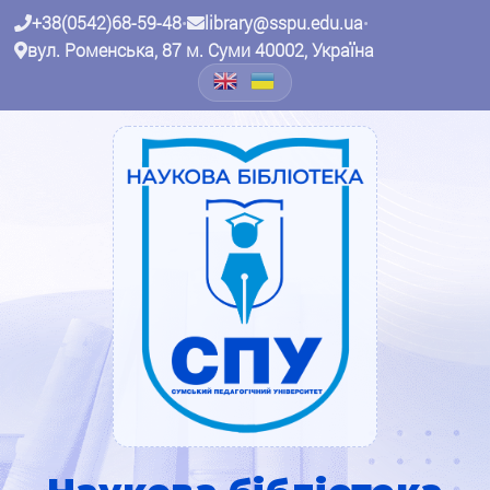
+38(0542)68-59-48
•
library@sspu.edu.ua
•
вул. Роменська, 87 м. Суми 40002, Україна