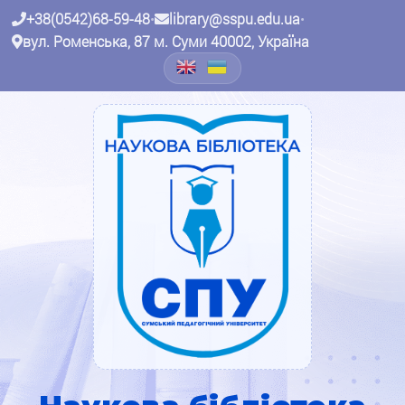
+38(0542)68-59-48
•
library@sspu.edu.ua
•
вул. Роменська, 87 м. Суми 40002, Україна