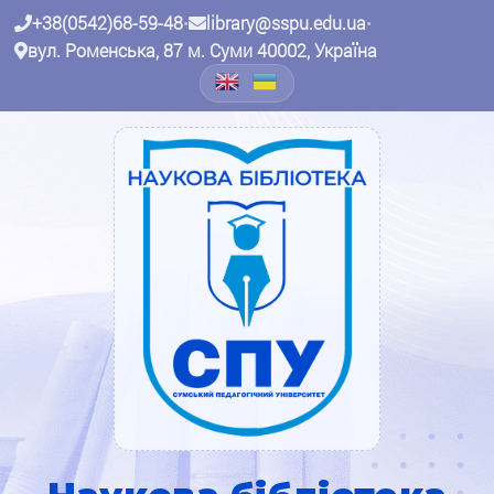
+38(0542)68-59-48
•
library@sspu.edu.ua
•
вул. Роменська, 87 м. Суми 40002, Україна