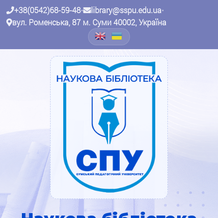
+38(0542)68-59-48
•
library@sspu.edu.ua
•
вул. Роменська, 87 м. Суми 40002, Україна