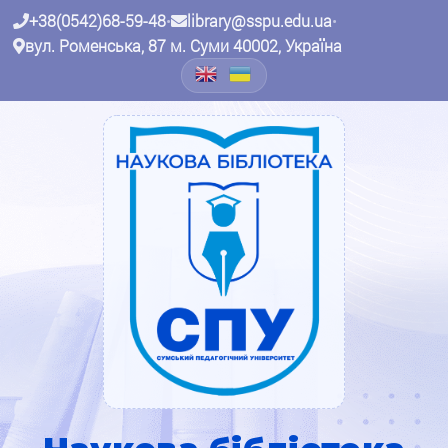
+38(0542)68-59-48
•
library@sspu.edu.ua
•
вул. Роменська, 87 м. Суми 40002, Україна