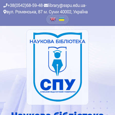
+38(0542)68-59-48
•
library@sspu.edu.ua
•
вул. Роменська, 87 м. Суми 40002, Україна