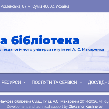
 Роменська, 87 м. Суми 40002, Україна
а бібліотека
педагогічного університету імені А. С. Макаренка
РЕСУРСИ
ПОСЛУГИ ТА СЕРВІСИ
ДОСЛІДН
Наукова бібліотека СумДПУ ім. А.С. Макаренка
2014-2026, All Ri
Development and technical support by
Oleksandr Kushnerov