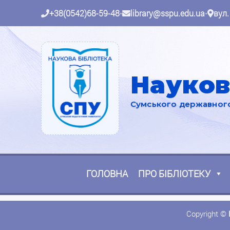
+38(0542)68-59-48
•
library@sspu.edu.ua
•
вул.
Науков
Сумського державного 
ГОЛОВНА
ПРО БІБЛІОТЕКУ
Copyright ©