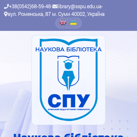
+38(0542)68-59-48
•
library@sspu.edu.ua
•
вул. Роменська, 87 м. Суми 40002, Україна