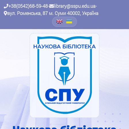
+38(0542)68-59-48
•
library@sspu.edu.ua
•
вул. Роменська, 87 м. Суми 40002, Україна