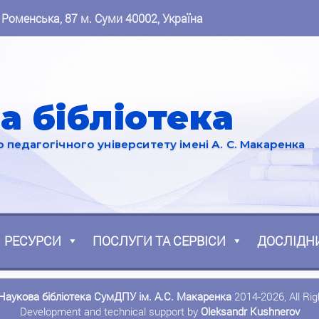
 Роменська, 87 м. Суми 40002, Україна
а бібліотека
педагогічного університету імені А. С. Макаренка
РЕСУРСИ
ПОСЛУГИ ТА СЕРВІСИ
ДОСЛІДН
Наукова бібліотека СумДПУ ім. А.С. Макаренка
2014-2026, All Ri
Development and technical support by
Oleksandr Kushnerov