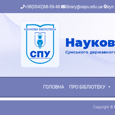
+38(0542)68-59-48
•
library@sspu.edu.ua
•
вул.
Науков
Сумського державного 
ГОЛОВНА
ПРО БІБЛІОТЕКУ
Copyright ©