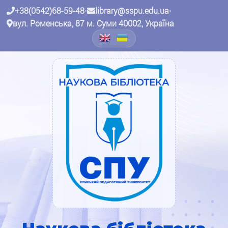
+38(0542)68-59-48
•
library@sspu.edu.ua
•
вул. Роменська, 87 м. Суми 40002, Україна