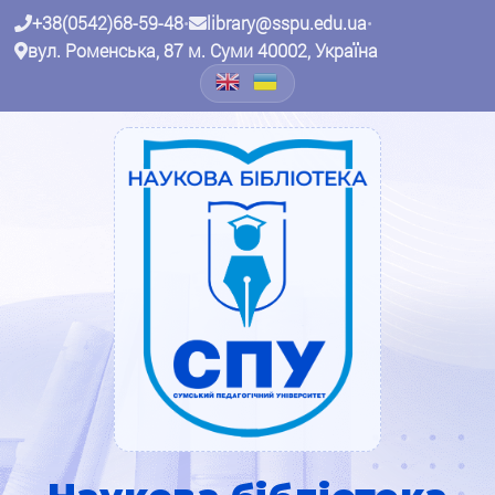
+38(0542)68-59-48
•
library@sspu.edu.ua
•
вул. Роменська, 87 м. Суми 40002, Україна