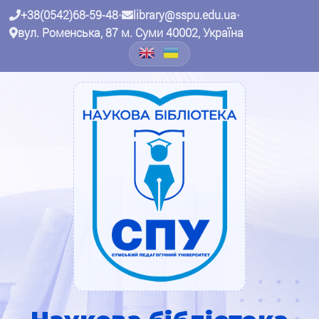
+38(0542)68-59-48
•
library@sspu.edu.ua
•
вул. Роменська, 87 м. Суми 40002, Україна