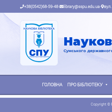
+38(0542)68-59-48
•
library@sspu.edu.ua
•
вул.
Науков
Сумського державного 
ГОЛОВНА
ПРО БІБЛІОТЕКУ
Copyright ©