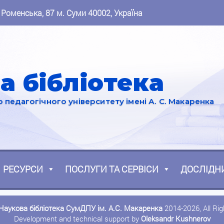
 Роменська, 87 м. Суми 40002, Україна
а бібліотека
педагогічного університету імені А. С. Макаренка
РЕСУРСИ
ПОСЛУГИ ТА СЕРВІСИ
ДОСЛІДН
Наукова бібліотека СумДПУ ім. А.С. Макаренка
2014-2026, All Ri
Development and technical support by
Oleksandr Kushnerov