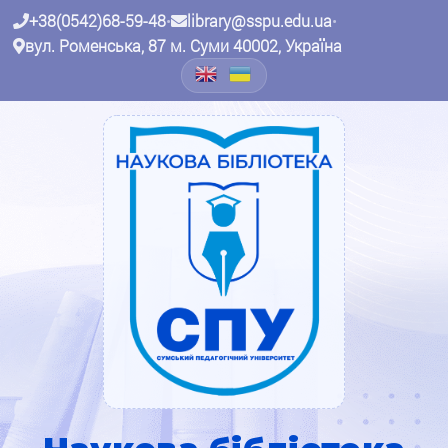
+38(0542)68-59-48
•
library@sspu.edu.ua
•
вул. Роменська, 87 м. Суми 40002, Україна