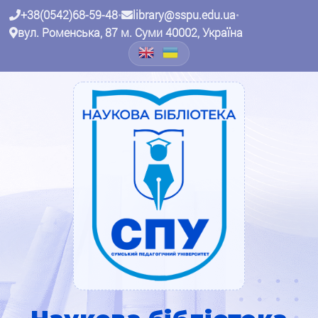
+38(0542)68-59-48
•
library@sspu.edu.ua
•
вул. Роменська, 87 м. Суми 40002, Україна