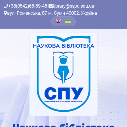
+38(0542)68-59-48
•
library@sspu.edu.ua
•
вул. Роменська, 87 м. Суми 40002, Україна