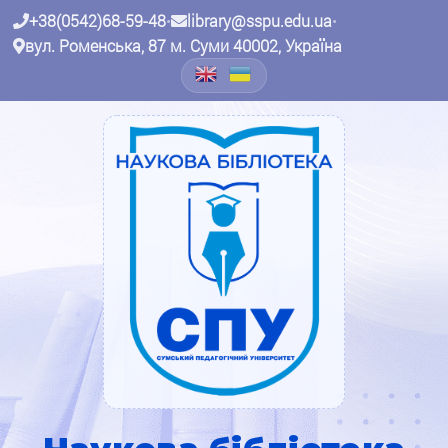
+38(0542)68-59-48
•
library@sspu.edu.ua
•
вул. Роменська, 87 м. Суми 40002, Україна