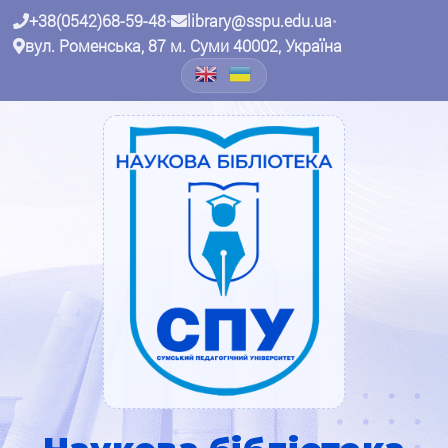
+38(0542)68-59-48
•
library@sspu.edu.ua
•
вул. Роменська, 87 м. Суми 40002, Україна