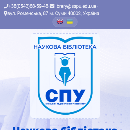
+38(0542)68-59-48
•
library@sspu.edu.ua
•
вул. Роменська, 87 м. Суми 40002, Україна