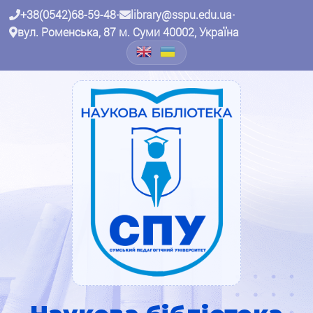
+38(0542)68-59-48
•
library@sspu.edu.ua
•
вул. Роменська, 87 м. Суми 40002, Україна