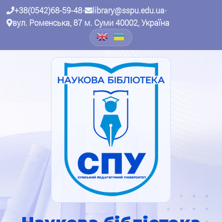
+38(0542)68-59-48
•
library@sspu.edu.ua
•
вул. Роменська, 87 м. Суми 40002, Україна