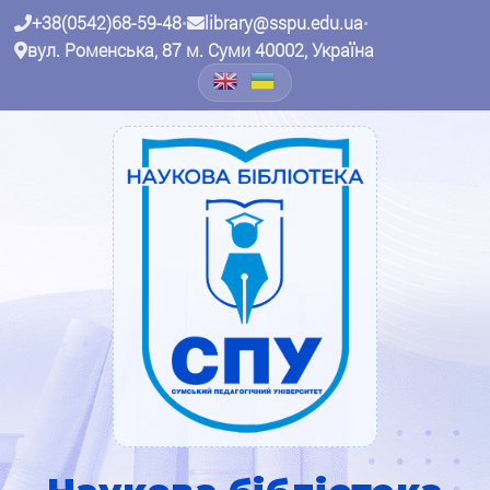
+38(0542)68-59-48
•
library@sspu.edu.ua
•
вул. Роменська, 87 м. Суми 40002, Україна