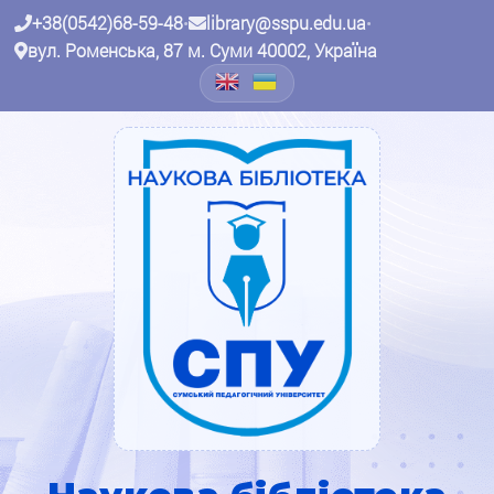
+38(0542)68-59-48
•
library@sspu.edu.ua
•
вул. Роменська, 87 м. Суми 40002, Україна