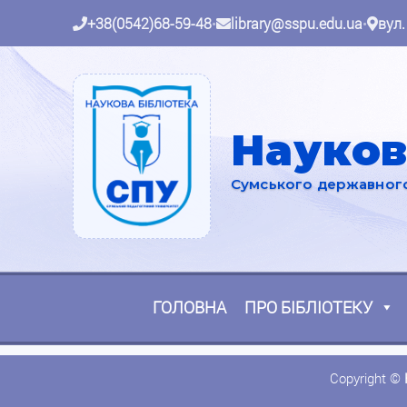
+38(0542)68-59-48
•
library@sspu.edu.ua
•
вул.
Науков
Сумського державного 
ГОЛОВНА
ПРО БІБЛІОТЕКУ
Copyright ©