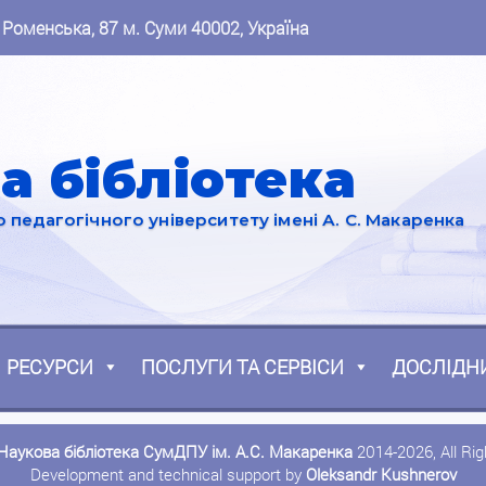
 Роменська, 87 м. Суми 40002, Україна
а бібліотека
педагогічного університету імені А. С. Макаренка
РЕСУРСИ
ПОСЛУГИ ТА СЕРВІСИ
ДОСЛІДН
Наукова бібліотека СумДПУ ім. А.С. Макаренка
2014-2026, All Ri
Development and technical support by
Oleksandr Kushnerov