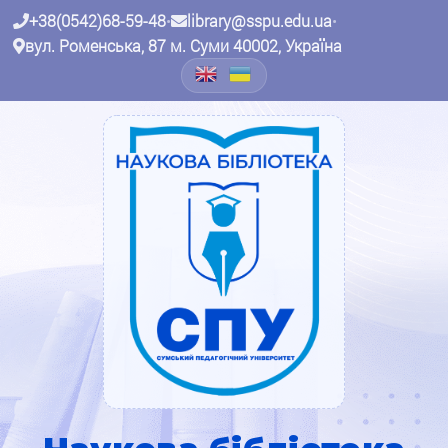
+38(0542)68-59-48
•
library@sspu.edu.ua
•
вул. Роменська, 87 м. Суми 40002, Україна