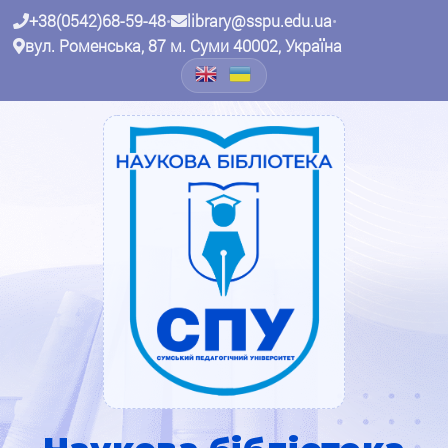
+38(0542)68-59-48
•
library@sspu.edu.ua
•
вул. Роменська, 87 м. Суми 40002, Україна