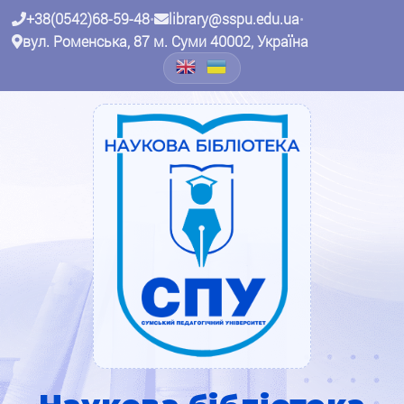
+38(0542)68-59-48
•
library@sspu.edu.ua
•
вул. Роменська, 87 м. Суми 40002, Україна