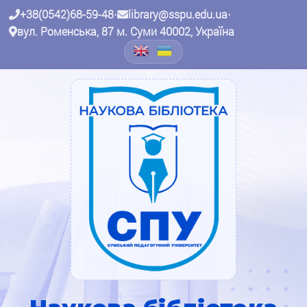
+38(0542)68-59-48
•
library@sspu.edu.ua
•
вул. Роменська, 87 м. Суми 40002, Україна