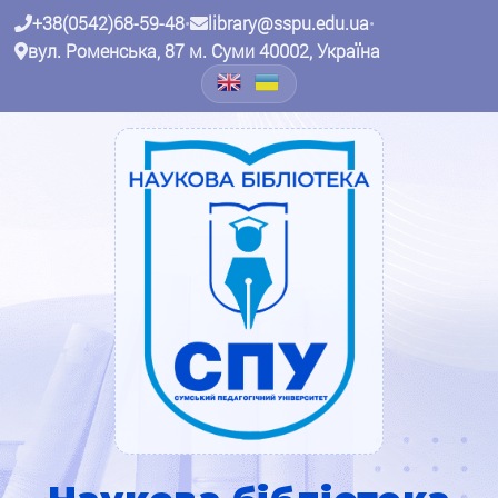
+38(0542)68-59-48
•
library@sspu.edu.ua
•
вул. Роменська, 87 м. Суми 40002, Україна