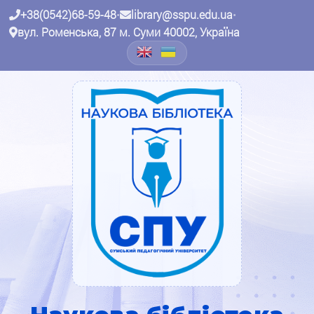
+38(0542)68-59-48
•
library@sspu.edu.ua
•
вул. Роменська, 87 м. Суми 40002, Україна