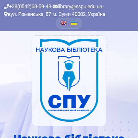
+38(0542)68-59-48
•
library@sspu.edu.ua
•
вул. Роменська, 87 м. Суми 40002, Україна