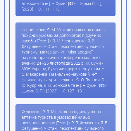
Божкова та ін.]. – Суми : [ФОП Цьома С. П.],
[2023]. – С. 111–113.
Чернишенко, Я. М. Методи очищення води в
похідних умовах за допомогою підручних
засобів [Текст] / Я. М. Чернишенко, Я. В.
Євтушенко // Стан і перспективи сучасного
туризму : матеріали VIII Міжнародної
науково-практичної конференції молодих
вчених, 24–25 листопада 2022 р., м. Суми /
МОН України, Сумський держ. пед. ун-т ім. А.
С. Макаренка, Навчально-науковий ін-т
фізичної культури ; [редкол.: Ю. О. Лянной, О.
Ю. Кудріна, В. В. Божкова та ін.]. – Суми : [ФОП
Цьома С. П.], [2023]. – С. 127–131.
Федіченко, Р. Л. Мінімальна індивідуальна
аптечка туриста в умовах війни або
післявоєнний час [Текст] / Р. Л. Федіченко, Я. В.
Євтушенко // Стан і перспективи сучасного