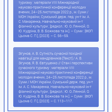
туризму : матеріали VIII Міжнародної
науково-практичної конференції молодих
вчених, 24–25 листопада 2022 р., м. Суми /
МОН України, Сумський держ. пед. ун-т ім. А.
С. Макаренка, Навчально-науковий ін-т
фізичної культури ; [редкол.: Ю. О. Лянной, О.
Ю. Кудріна, В. В. Божкова та ін.]. – Суми : [ФОП
Цьома С. П.], [2023]. – С. 56–59.
Зігунов, А. В. Сутність сучасної похідної
навігації для мандрівників [Текст] / А. В.
Зігунов, Я. В. Євтушенко // Стан і перспективи
сучасного туризму : матеріали VIII
Міжнародної науково-практичної конференції
молодих вчених, 24–25 листопада 2022 р., м.
Суми / МОН України, Сумський держ. пед. ун-т
ім. А. С. Макаренка, Навчально-науковий ін-т
фізичної культури ; [редкол.: Ю. О. Лянной, О.
Ю. Кудріна, В. В. Божкова та ін.]. – Суми : [ФОП
Цьома С. П.], [2023]. – С. 113–117.