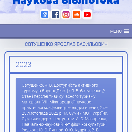
Наукова бібліотека
MENU
ЄВТУШЕНКО ЯРОСЛАВ ВАСИЛЬОВИЧ
2023
Євтушенко, Я. В. Доступність активного
туризму в Європі [Текст] / Я. В. Євтушенко //
Стан і перспективи сучасного туризму :
матеріали VIII Міжнародної науково-
практичної конференції молодих вчених, 24–
25 листопада 2022 р., м. Суми / МОН України,
Сумський держ. пед. ун-т ім. А. С. Макаренка,
Навчально-науковий ін-т фізичної культури ;
[редкол.: Ю. О. Лянной, О. Ю. Кудріна, В. В.