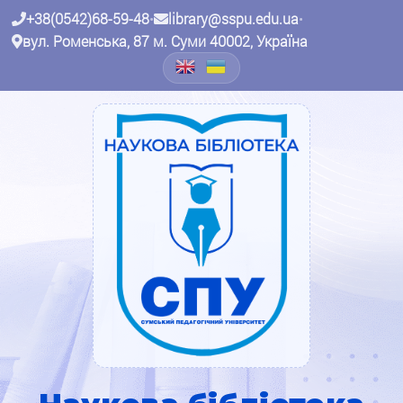
+38(0542)68-59-48
•
library@sspu.edu.ua
•
вул. Роменська, 87 м. Суми 40002, Україна