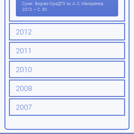
Суми : Вид-во СумДПУ ім. А. С. Макаренка,
2013. – С. 30.
2012
2011
2010
2008
2007