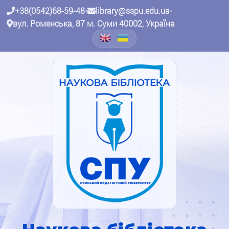
+38(0542)68-59-48
•
library@sspu.edu.ua
•
вул. Роменська, 87 м. Суми 40002, Україна