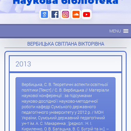
Наукова бібліотека
MENU
ВЕРБИЦЬКА СВІТЛАНА ВІКТОРІВНА
2013
Вербицька, С. В. Теоретичні аспекти освітньої
політики [Текст] / С. В. Вербицька // Матеріали
наукової конференції : за підсумками
науково-дослідної і науково-методичної
роботи кафедр Сумського державного
педагогічного університету у 2012 р. / МОН
України, Сумський державний педагогічний
ун-т ім. А. С. Макаренка ; [редкол.: Н. І.
Кириленко, О. В. Багацька, В. С. Бугрій та ін.]. –