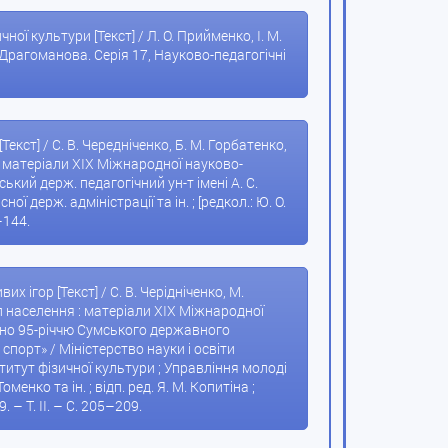
ї культури [Текст] / Л. О. Прийменко, І. М.
 Драгоманова. Серія 17, Науково-педагогічні
ст] / С. В. Чередніченко, Б. М. Горбатенко,
 : матеріали XIX Міжнародної науково-
ький держ. педагогічний ун-т імені А. С.
держ. адміністрації та ін. ; [редкол.: Ю. О.
–144.
 ігор [Текст] / С. В. Черідніченко, М.
уп населення : матеріали XIХ Міжнародної
ячено 95-річчю Сумського державного
 спорт» / Міністерство науки і освіти
титут фізичної культури ; Управління молоді
менко та ін. ; відп. ред. Я. М. Копитіна ;
. – Т. ІІ. – С. 205–209.