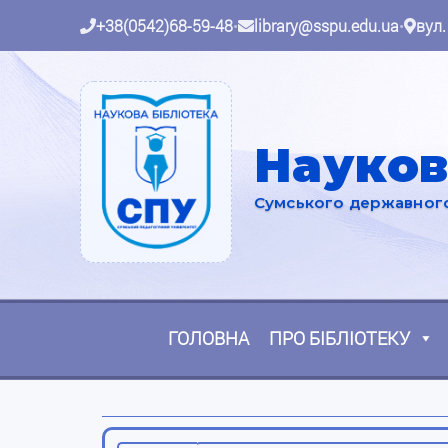
+38(0542)68-59-48
•
library@sspu.edu.ua
•
вул.
Науков
Сумського державного 
ГОЛОВНА
ПРО БІБЛІОТЕКУ