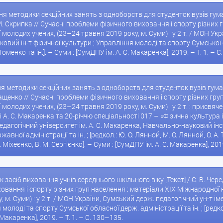
ня методики секційних занять з одноборств для студенток вузів гуман
. М. Скрипка // Сучасні проблеми фізичного виховання і спорту різних
молодих учених, (23–24 травня 2019 року, м. Суми) : у 2 т. / МОН Укр
вий ін-т фізичної культури ; Управління молоді та спорту Сумської обл
 Томенко та ін.]. – Суми : [СумДПУ ім. А. С. Макаренка], 2019. – Т. 1. – 
ня методики секційних занять з одноборств для студенток вузів гуман
 Іващенко // Сучасні проблеми фізичного виховання і спорту різних гр
молодих учених, (23–24 травня 2019 року, м. Суми) : у 2 т. : присв
 А. С. Макаренка та 20-річчю спеціальності 017 – «Фізична культура і
дагогічний університет ім. А. С. Макаренка, Навчально-науковий інс
ної адміністрації та ін. ; [редкол.: Ю. О. Лянной, М. О. Лянной, О. А. То
 І. Міхеєнко, В. М. Сергієнко]. – Суми : [СумДПУ ім. А. С. Макаренка], 2019
 засіб виховання учнів середнього шкільного віку [Текст] / С. В. Черед
овання і спорту різних груп населення : матеріали XIX Міжнародної
 м. Суми) : у 2 т. / МОН України, Сумський держ. педагогічний ун-т і
 молоді та спорту Сумської обласної держ. адміністрації та ін. ; [редко
. Макаренка], 2019. – Т. 1. – С. 130–135.