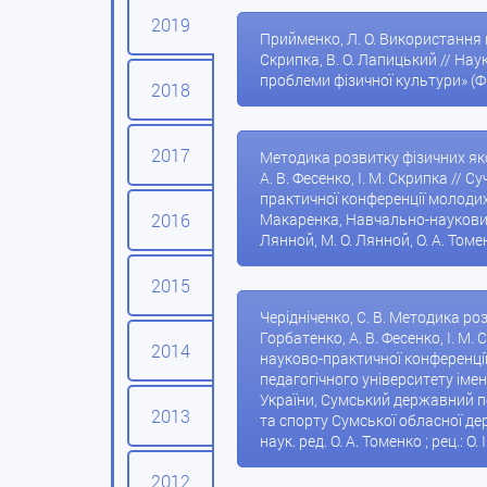
2019
Прийменко, Л. О. Використання н
Скрипка, В. О. Лапицький // Нау
проблеми фізичної культури» (Фі
2018
2017
Методика розвитку фізичних якос
А. В. Фесенко, І. М. Скрипка //
практичної конференції молодих у
2016
Макаренка, Навчально-науковий ін
Лянной, М. О. Лянной, О. А. Томен
2015
Черідніченко, С. В. Методика ро
Горбатенко, А. В. Фесенко, І. М
2014
науково-практичної конференції 
педагогічного університету імені
України, Сумський державний пе
2013
та спорту Сумської обласної держав
наук. ред. О. А. Томенко ; рец.: О.
2012