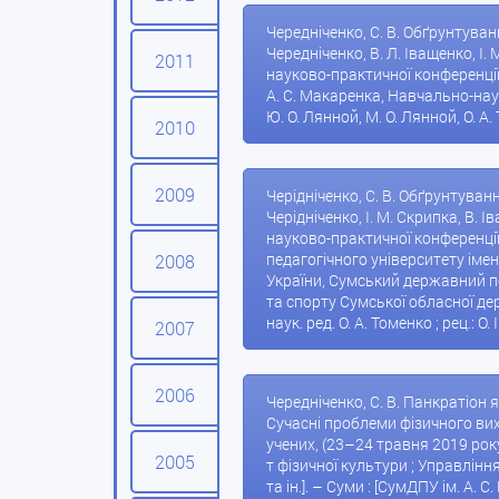
Чередніченко, С. В. Обґрунтуван
Чередніченко, В. Л. Іващенко, І
2011
науково-практичної конференції 
А. С. Макаренка, Навчально-науко
Ю. О. Лянной, М. О. Лянной, О. А.
2010
2009
Черідніченко, С. В. Обґрунтуван
Черідніченко, І. М. Скрипка, В.
науково-практичної конференції 
педагогічного університету імені
2008
України, Сумський державний пе
та спорту Сумської обласної держав
наук. ред. О. А. Томенко ; рец.: О.
2007
2006
Чередніченко, С. В. Панкратіон як
Сучасні проблеми фізичного вих
учених, (23–24 травня 2019 року,
2005
т фізичної культури ; Управління
та ін.]. – Суми : [СумДПУ ім. А. С