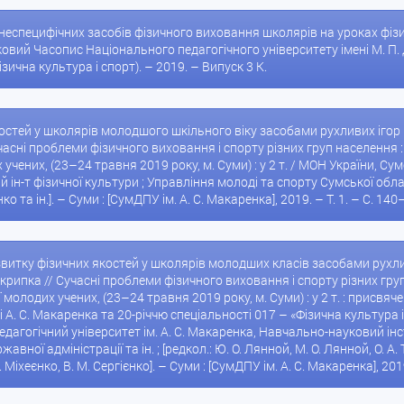
еспецифічних засобів фізичного виховання школярів на уроках фізично
ковий Часопис Національного педагогічного університету імені М. П.
зична культура і спорт). – 2019. – Випуск 3 К.
тей у школярів молодшого шкільного віку засобами рухливих ігор [Тек
 Сучасні проблеми фізичного виховання і спорту різних груп населення
чених, (23–24 травня 2019 року, м. Суми) : у 2 т. / МОН України, Сумс
-т фізичної культури ; Управління молоді та спорту Сумської обласної 
ко та ін.]. – Суми : [СумДПУ ім. А. С. Макаренка], 2019. – Т. 1. – С. 140
звитку фізичних якостей у школярів молодших класів засобами рухливих
. Скрипка // Сучасні проблеми фізичного виховання і спорту різних гр
молодих учених, (23–24 травня 2019 року, м. Суми) : у 2 т. : присв
 А. С. Макаренка та 20-річчю спеціальності 017 – «Фізична культура і
дагогічний університет ім. А. С. Макаренка, Навчально-науковий інс
ної адміністрації та ін. ; [редкол.: Ю. О. Лянной, М. О. Лянной, О. А. То
 І. Міхеєнко, В. М. Сергієнко]. – Суми : [СумДПУ ім. А. С. Макаренка], 2019