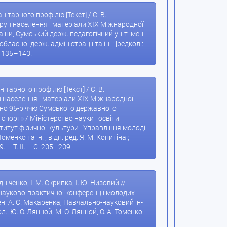
ітарного профілю [Текст] / С. В.
 груп населення : матеріали XIX Міжнародної
аїни, Сумський держ. педагогічний ун-т імені
асної держ. адміністрації та ін. ; [редкол.:
С. 135–140.
ітарного профілю [Текст] / С. В.
уп населення : матеріали XIХ Міжнародної
ячено 95-річчю Сумського державного
 спорт» / Міністерство науки і освіти
титут фізичної культури ; Управління молоді
менко та ін. ; відп. ред. Я. М. Копитіна ;
. – Т. ІІ. – С. 205–209.
ніченко, І. М. Скрипка, І. Ю. Низовий //
 науково-практичної конференції молодих
мені А. С. Макаренка, Навчально-науковий ін-
л.: Ю. О. Лянной, М. О. Лянной, О. А. Томенко