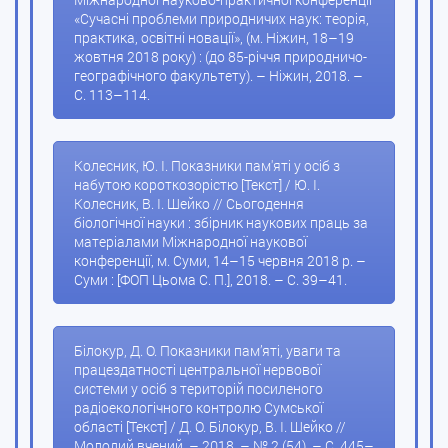
«Сучасні проблеми природничих наук: теорія,
практика, освітні новації», (м. Ніжин, 18–19
жовтня 2018 року) : (до 85-річчя природничо-
географічного факультету). – Ніжин, 2018. –
С. 113–114.
Колесник, Ю. І. Показники пам'яті у осіб з
набутою короткозорістю [Текст] / Ю. І.
Колесник, В. І. Шейко // Сьогодення
біологічної науки : збірник наукових праць за
матеріалами Міжнародної наукової
конференції, м. Суми, 14–15 червня 2018 р. –
Суми : [ФОП Цьома С. П.], 2018. – С. 39–41.
Білокур, Д. О. Показники пам’яті, уваги та
працездатності центральної нервової
системи у осіб з територій посиленого
радіоекологічного контролю Сумської
області [Текст] / Д. О. Білокур, В. І. Шейко //
Молодий вчений. – 2018. – № 2 (54). – С. 445–