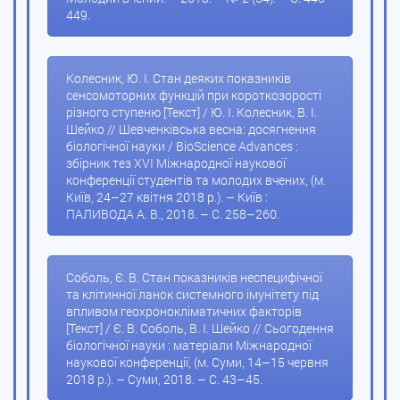
449.
Колесник, Ю. І. Стан деяких показників
сенсомоторних функцій при короткозорості
різного ступеню [Текст] / Ю. І. Колесник, В. І.
Шейко // Шевченківська весна: досягнення
біологічної науки / BioScience Advances :
збірник тез XVI Міжнародної наукової
конференції студентів та молодих вчених, (м.
Київ, 24–27 квітня 2018 р.). – Київ :
ПАЛИВОДА А. В., 2018. – С. 258–260.
Соболь, Є. В. Стан показників неспецифічної
та клітинної ланок системного імунітету під
впливом геохронокліматичних факторів
[Текст] / Є. В. Соболь, В. І. Шейко // Сьогодення
біологічної науки : матеріали Міжнародної
наукової конференції, (м. Суми, 14–15 червня
2018 р.). – Суми, 2018. – С. 43–45.