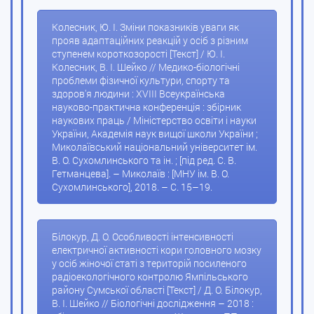
Колесник, Ю. І. Зміни показників уваги як
прояв адаптаційних реакцій у осіб з різним
ступенем короткозорості [Текст] / Ю. І.
Колесник, В. І. Шейко // Медико-біологічні
проблеми фізичної культури, спорту та
здоров'я людини : XVIII Всеукраїнська
науково-практична конференція : збірник
наукових праць / Міністерство освіти і науки
України, Академія наук вищої школи України ;
Миколаївський національний університет ім.
В. О. Сухомлинського та ін. ; [під ред. С. В.
Гетманцева]. – Миколаїв : [МНУ ім. В. О.
Сухомлинського], 2018. – С. 15–19.
Білокур, Д. О. Особливості інтенсивності
електричної активності кори головного мозку
у осіб жіночої статі з територій посиленого
радіоекологічного контролю Ямпільського
району Сумської області [Текст] / Д. О. Білокур,
В. І. Шейко // Біологічні дослідження – 2018 :