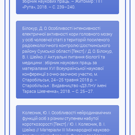
збірник наукових праць. – Житомир : ПП
«Рута», 2018. – С. 239–240.
Білокур, Д. О. Особливості інтенсивності
електричної активності кори головного мозку
у осіб чоловічої статі з територій посиленого
радіоекологічного контролю Шосткинського
району Сумської області [Текст] / Д. О. Білокур,
В. І. Шейко // Актуальні питання біології та
медицини : збірник наукових праць за
матеріалами XVІ Всеукраїнської наукової
конференції з очно-заочною участю, м.
Старобільськ, 24–25 травня 2018 р. –
Старобільськ : Видавництво «ДЗ ЛНУ імені
Тараса Шевченка», 2018. – С. 25–27.
Колесник, Ю. І. Особливості нейродинамічних
функцій осіб з різним ступенем набутої
короткозорості [Текст] / Ю. І. Колесник, В. І.
Шейко // Матеріали ІІІ Міжнародної науково-