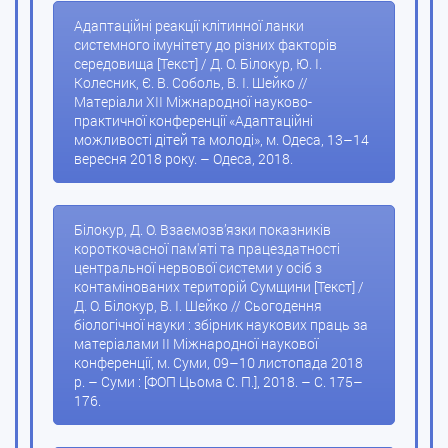
Адаптаційні реакції клітинної ланки
системного імунітету до різних факторів
середовища [Текст] / Д. О. Білокур, Ю. І.
Колесник, Є. В. Соболь, В. І. Шейко //
Матеріали ХІІ Міжнародної науково-
практичної конференції «Адаптаційні
можливості дітей та молоді», м. Одеса, 13–14
вересня 2018 року. – Одеса, 2018.
Білокур, Д. О. Взаємозв’язки показників
короткочасної пам'яті та працездатності
центральної нервової системи у осіб з
контамінованих територій Сумщини [Текст] /
Д. О. Білокур, В. І. Шейко // Сьогодення
біологічної науки : збірник наукових праць за
матеріалами ІІ Міжнародної наукової
конференції, м. Суми, 09–10 листопада 2018
р. – Суми : [ФОП Цьома С. П.], 2018. – С. 175–
176.