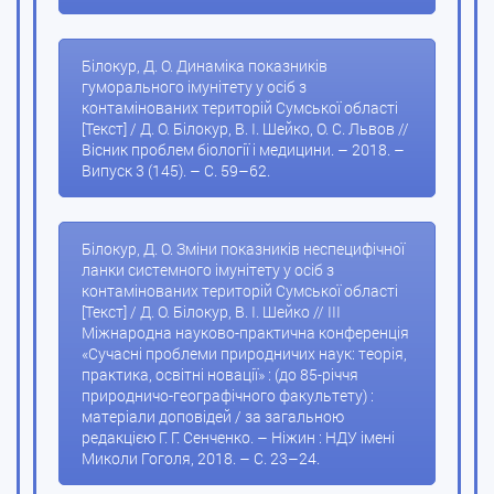
Білокур, Д. О. Динаміка показників
гуморального імунітету у осіб з
контамінованих територій Сумської області
[Текст] / Д. О. Білокур, В. І. Шейко, О. С. Львов //
Вісник проблем біології і медицини. – 2018. –
Випуск 3 (145). – С. 59–62.
Білокур, Д. О. Зміни показників неспецифічної
ланки системного імунітету у осіб з
контамінованих територій Сумської області
[Текст] / Д. О. Білокур, В. І. Шейко // ІІІ
Міжнародна науково-практична конференція
«Сучасні проблеми природничих наук: теорія,
практика, освітні новації» : (до 85-річчя
природничо-географічного факультету) :
матеріали доповідей / за загальною
редакцією Г. Г. Сенченко. – Ніжин : НДУ імені
Миколи Гоголя, 2018. – С. 23–24.