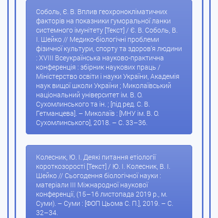
Соболь, Є. В. Вплив геохронокліматичних
факторів на показники гуморальної ланки
системного імунітету [Текст] / Є. В. Соболь, В.
І. Шейко // Медико-біологічні проблеми
фізичної культури, спорту та здоров'я людини
: XVIII Всеукраїнська науково-практична
конференція : збірник наукових праць /
Міністерство освіти і науки України, Академія
наук вищої школи України ; Миколаївський
національний університет ім. В. О.
Сухомлинського та ін. ; [під ред. С. В.
Гетманцева]. – Миколаїв : [МНУ ім. В. О.
Сухомлинського], 2018. – С. 33–36.
Колесник, Ю. І. Деякі питання етіології
короткозорості [Текст] / Ю. І. Колесник, В. І.
Шейко // Сьогодення біологічної науки :
матеріали ІІІ Міжнародної наукової
конференції, (15–16 листопада 2019 р., м.
Суми). – Суми : [ФОП Цьома С. П.], 2019. – С.
32–34.