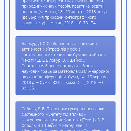
практичної конференції «Сучасні проблеми
природничих наук: теорія, практика, освітні
новації», (м. Ніжин, 18–19 жовтня 2018 року) :
(до 85-річчя природничо-географічного
факультету). – Ніжин, 2018. – С. 73–74.
Білокур, Д. О. Особливості фагоцитарної
активності нейтрофілів у осіб з
контамінованих територій Сумщини області
[Текст] / Д. О. Білокур, В. І. Шейко //
Сьогодення біологічної науки : збірник
наукових праць за матеріалами Міжнародної
наукової конференції, м. Суми, 14–15 червня
2018 р. – Суми : [ФОП Цьома С. П.], 2018. – С.
33–35.
Соболь, Є. В. Показники гуморальної ланки
системного імунітету під впливом
геохронокліматичних факторів [Текст] / Є. В.
Соболь, В. І. Шейко // Матеріали ІІІ
Міжнародної науково-практичної конференції