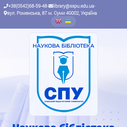
+38(0542)68-59-48
•
library@sspu.edu.ua
•
вул. Роменська, 87 м. Суми 40002, Україна