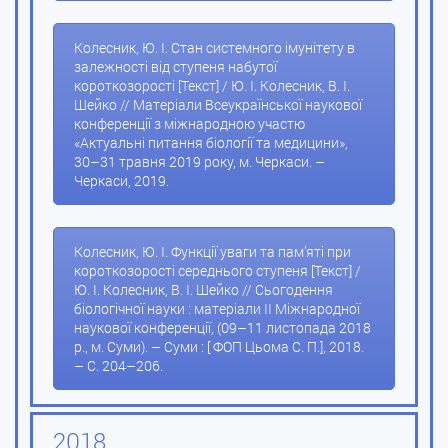
Колесник, Ю. І. Стан системного імунітету в
залежності від ступеня набутої
короткозорості [Текст] / Ю. І. Колесник, В. І.
Шейко // Матеріали Всеукраїнської наукової
конференції з міжнародною участю
«Актуальні питання біології та медицини»,
30–31 травня 2019 року, м. Черкаси. –
Черкаси, 2019.
Колесник, Ю. І. Функції уваги та пам’яті при
короткозорості середнього ступеня [Текст] /
Ю. І. Колесник, В. І. Шейко // Сьогодення
біологічної науки : матеріали ІІ Міжнародної
наукової конференції, (09–11 листопада 2018
р., м. Суми). – Суми : [ ФОП Цьома С. П.], 2018.
– С. 204–206.
2018