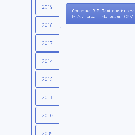
2019
Савченко, З. В. Політологічна рец
M. A. Zhurba. – Монреаль : CPM 
2018
2017
2014
2013
2011
2010
2009