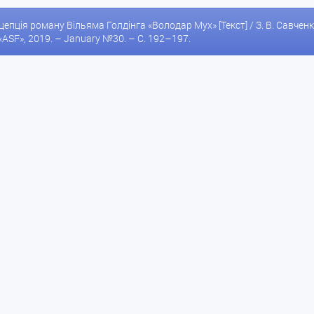
епція роману Вільяма Голдінга «Володар Мух» [Текст] / З. В. Савченко // 
«ASF», 2019. – January №30. – С. 192–197.