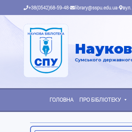
+38(0542)68-59-48
•
library@sspu.edu.ua
•
вул.
Науков
Сумського державного 
ГОЛОВНА
ПРО БІБЛІОТЕКУ