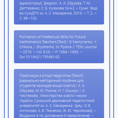
адміністрації ; [редкол.: А. А. Сбруєва, Т. М.
Дегтяренко, С. Б. Кузікова та ін.]. – Суми : Вид-
во СумДПУ ім. А. С. Макаренка, 2019. – Т. 2. –
С. 98–102.
Formation of Intellectual Skills for Future
Mathematics Teachers [Text] / O. Martynenko, Y.
Chkana, I. Shyshenko, M. Rysina // TEM Journal.
– 2019. – Vol. 8 (3). – P. 1084–1093. –
Doi:10.18421/TEM83-55.
Практикум з історії педагогіки [Текст] :
[навчально-методичний посібник для
студентів закладів вищої освіти] / А. А.
Сбруєва, М. Ю. Рисіна, Н. Г. Осьмук, І. А.
Чистякова ; Міністерство освіти і науки
України, Сумський державний педагогічний
університет ім. А. С. Макаренка ; [рец.: О. Є.
Антонова, А. В. Ткаченко, Ж. Ю. Чернякова]. –
[Видання 4-те, доповнене й перероблене]. –