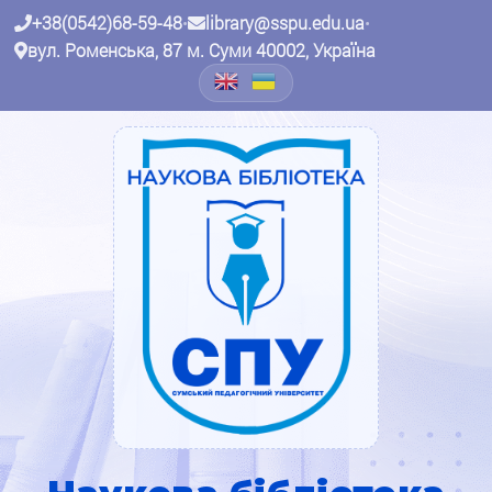
+38(0542)68-59-48
•
library@sspu.edu.ua
•
вул. Роменська, 87 м. Суми 40002, Україна