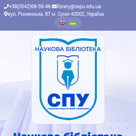
+38(0542)68-59-48
•
library@sspu.edu.ua
•
вул. Роменська, 87 м. Суми 40002, Україна