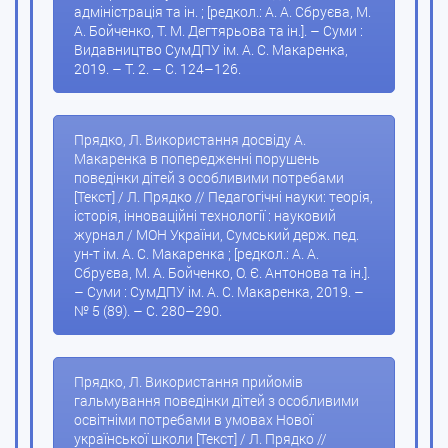
адміністрація та ін. ; [редкол.: А. А. Сбруєва, М.
А. Бойченко, Т. М. Дегтярьова та ін.]. – Суми :
Видавництво СумДПУ ім. А. С. Макаренка,
2019. – Т. 2. – С. 124–126.
Прядко, Л. Використання досвіду А.
Макаренка в попередженні порушень
поведінки дітей з особливими потребами
[Текст] / Л. Прядко // Педагогічні науки: теорія,
історія, інноваційні технології : науковий
журнал / МОН України, Сумський держ. пед.
ун-т ім. А. С. Макаренка ; [редкол.: А. А.
Сбруєва, М. А. Бойченко, О. Є. Антонова та ін.].
– Суми : СумДПУ ім. А. С. Макаренка, 2019. –
№ 5 (89). – С. 280–290.
Прядко, Л. Використання прийомів
гальмування поведінки дітей з особливими
освітніми потребами в умовах Нової
української школи [Текст] / Л. Прядко //