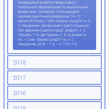
Інноваційний розвиток вищої освіти:
глобальний, європейський та національний
виміри змін : матеріали V Міжнародної
науково-практичної конференції, 16–17
квітня 2019 року / МОН України, СумДПУ ім. А.
С. Макаренка ; Департамент освіти Сумської
обл. державної адміністрації ; [редкол.: А. А.
Сбруєва, Т. М. Дегтяренко, С. Б. Кузікова та
ін.]. – Суми : Вид-во СумДПУ ім. А. С.
Макаренка, 2019. – Т. 2. – С. 170–173.
2018
2017
2016
2015