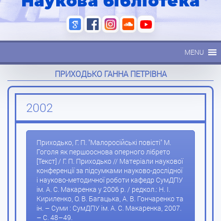
Наукова бібліотека
MENU
ПРИХОДЬКО ГАННА ПЕТРІВНА
2002
Приходько, Г. П. "Малоросійські повісті" М.
Гоголя як першооснова оперного лібрето
[Текст] / Г. П. Приходько // Матеріали наукової
конференції за підсумками науково-дослідної
і науково-методичної роботи кафедр СумДПУ
ім. А. С. Макаренка у 2006 р. / редкол.: Н. І.
Кириленко, О. В. Багацька, А. В. Гончаренко та
ін. – Суми : СумДПУ ім. А. С. Макаренка, 2007.
– С. 48–49.