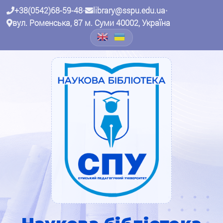
+38(0542)68-59-48
•
library@sspu.edu.ua
•
вул. Роменська, 87 м. Суми 40002, Україна