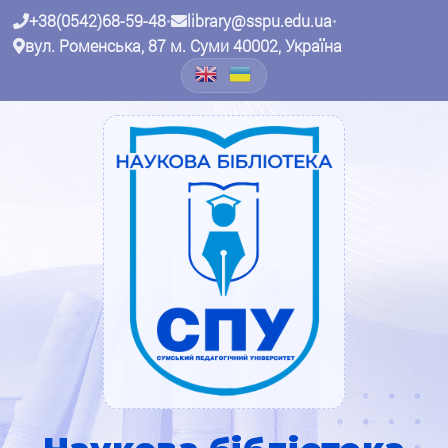
+38(0542)68-59-48
•
library@sspu.edu.ua
•
вул. Роменська, 87 м. Суми 40002, Україна