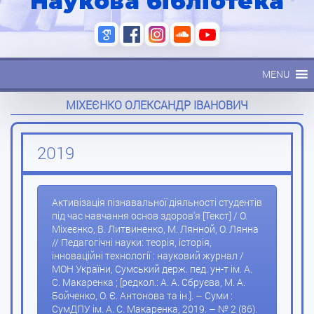
Наукова бібліотека
MENU
МІХЕЄНКО ОЛЕКСАНДР ІВАНОВИЧ
2019
Активізація пізнавальної діяльності студентів
під час навчання основ здоров'я [Текст] / О.
Міхеєнко, В. Литвиненко, М. Лянной, О. Лянна
// Педагогічні науки: теорія, історія,
інноваційні технології : науковий журнал /
МОН України, Сумський держ. пед. ун-т ім. А.
С. Макаренка ; [редкол.: А. А. Сбруєва, М. А.
Бойченко, О. Є. Антонова та ін.]. – Суми :
СумДПУ ім. А. С. Макаренка, 2019. – № 2 (86).