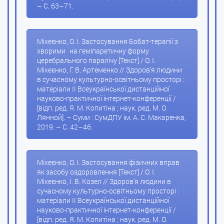
– С. 63–71.
Міхеєнко, О. І. Застосування Бобат-терапії з
хворими на геміпаретичну форму
церебрального паралічу [Текст] / О. І.
Міхеєнко, Г. В. Артеменко // Здоров’я людини
в сучасному культурно-освітньому просторі :
матеріали ІІ Всеукраїнської дистанційної
науково-практичної інтернет-конференції /
[відп. ред. Я. М. Копитіна ; наук. ред. М. О.
Лянной]. – Суми : СумДПУ ім. А. С. Макаренка,
2019. – С. 42–46.
Міхеєнко, О. І. Застосування фізичних вправ
як засобу оздоровлення [Текст] / О. І.
Міхеєнко, І. В. Козел // Здоров’я людини в
сучасному культурно-освітньому просторі :
матеріали ІІ Всеукраїнської дистанційної
науково-практичної інтернет-конференції /
[відп. ред. Я. М. Копитіна ; наук. ред. М. О.