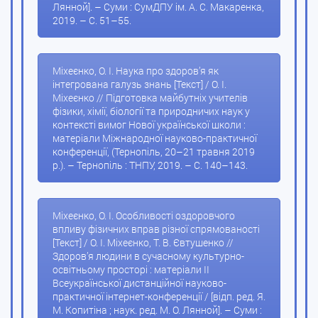
Лянной]. – Суми : СумДПУ ім. А. С. Макаренка,
2019. – С. 51–55.
Міхеєнко, О. І. Наука про здоров’я як
інтегрована галузь знань [Текст] / О. І.
Міхеєнко // Підготовка майбутніх учителів
фізики, хімії, біології та природничих наук у
контексті вимог Нової української школи :
матеріали Міжнародної науково-практичної
конференції, (Тернопіль, 20–21 травня 2019
р.). – Тернопіль : ТНПУ, 2019. – С. 140–143.
Міхеєнко, О. І. Особливості оздоровчого
впливу фізичних вправ різної спрямованості
[Текст] / О. І. Міхеєнко, Т. В. Євтушенко //
Здоров’я людини в сучасному культурно-
освітньому просторі : матеріали ІІ
Всеукраїнської дистанційної науково-
практичної інтернет-конференції / [відп. ред. Я.
М. Копитіна ; наук. ред. М. О. Лянной]. – Суми :