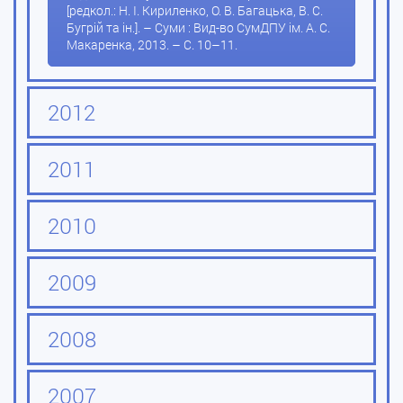
[редкол.: Н. І. Кириленко, О. В. Багацька, В. С.
Бугрій та ін.]. – Суми : Вид-во СумДПУ ім. А. С.
Макаренка, 2013. – С. 10–11.
2012
2011
2010
2009
2008
2007