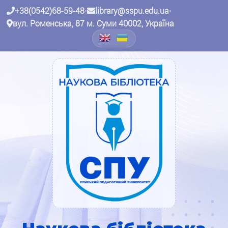
+38(0542)68-59-48
•
library@sspu.edu.ua
•
вул. Роменська, 87 м. Суми 40002, Україна