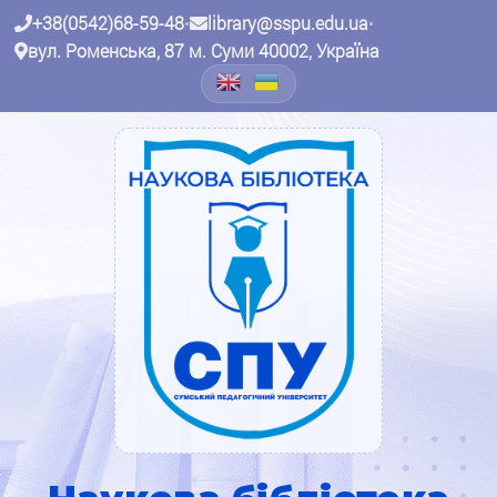
+38(0542)68-59-48
•
library@sspu.edu.ua
•
вул. Роменська, 87 м. Суми 40002, Україна