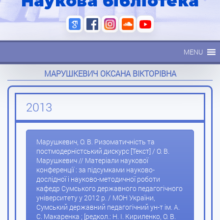
Наукова бібліотека
MENU
МАРУШКЕВИЧ ОКСАНА ВІКТОРІВНА
2013
Марушкевич, О. В. Ризоматичність та
постмодерністський дискурс [Текст] / О. В.
Марушкевич // Матеріали наукової
конференції : за підсумками науково-
дослідної і науково-методичної роботи
кафедр Сумського державного педагогічного
університету у 2012 р. / МОН України,
Сумський державний педагогічний ун-т ім. А.
С. Макаренка ; [редкол.: Н. І. Кириленко, О. В.