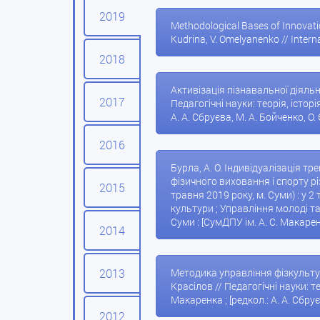
2019
Methodological Bases of Innovation
Kudrina, V. Omelyanenko // Interna
2018
Активізація пізнавальної діяльно
2017
Педагогічні науки: теорія, історі
А. А. Сбруєва, М. А. Бойченко, О.
2016
Бурла, А. О. Індивідуалізація тр
фізичного виховання і спорту р
2015
травня 2019 року, м. Суми) : у 2
культури ; Управління молоді та с
Суми : [СумДПУ ім. А. С. Макаренк
2014
2013
Методика управління фізкультурн
Красілов // Педагогічні науки: те
Макаренка ; [редкол.: А. А. Сбрує
2012