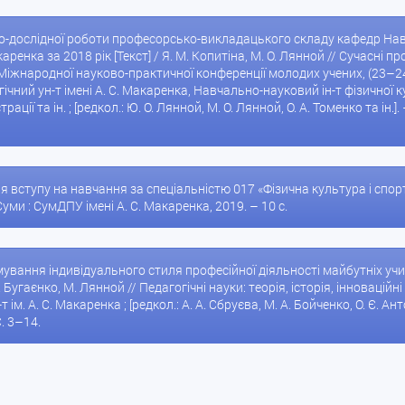
ово-дослідної роботи професорсько-викладацького складу кафедр Нав
аренка за 2018 рік [Текст] / Я. М. Копитіна, М. О. Лянной // Сучасні 
Міжнародної науково-практичної конференції молодих учених, (23–24 т
ічний ун-т імені А. С. Макаренка, Навчально-науковий ін-т фізичної 
ації та ін. ; [редкол.: Ю. О. Лянной, М. О. Лянной, О. А. Томенко та ін.]
вступу на навчання за спеціальністю 017 «Фізична культура і спорт» [
 Суми : СумДПУ імені А. С. Макаренка, 2019. – 10 с.
мування індивідуального стиля професійної діяльності майбутніх учит
Т. Бугаєнко, М. Лянной // Педагогічні науки: теорія, історія, інновацій
 ім. А. С. Макаренка ; [редкол.: А. А. Сбруєва, М. А. Бойченко, О. Є. Ант
. 3–14.