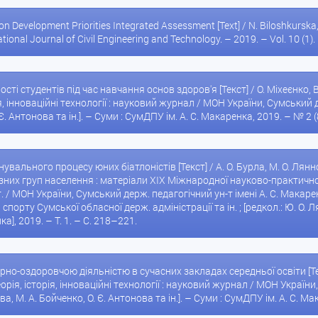
 Development Priorities Integrated Assessment [Text] / N. Biloshkurska, O
tional Journal of Civil Engineering and Technology. – 2019. – Vol. 10 (1)
сті студентів під час навчання основ здоров'я [Текст] / О. Міхеєнко, 
я, інноваційні технології : науковий журнал / МОН України, Сумський де
 Є. Антонова та ін.]. – Суми : СумДПУ ім. А. С. Макаренка, 2019. – № 2 (
енувального процесу юних біатлоністів [Текст] / А. О. Бурла, М. О. Лян
ізних груп населення : матеріали XIX Міжнародної науково-практично
 т. / МОН України, Сумський держ. педагогічний ун-т імені А. С. Макар
порту Сумської обласної держ. адміністрації та ін. ; [редкол.: Ю. О. Лян
а], 2019. – Т. 1. – С. 218–221.
о-оздоровчою діяльністю в сучасних закладах середньої освіти [Текс
орія, історія, інноваційні технології : науковий журнал / МОН України, 
ва, М. А. Бойченко, О. Є. Антонова та ін.]. – Суми : СумДПУ ім. А. С. М