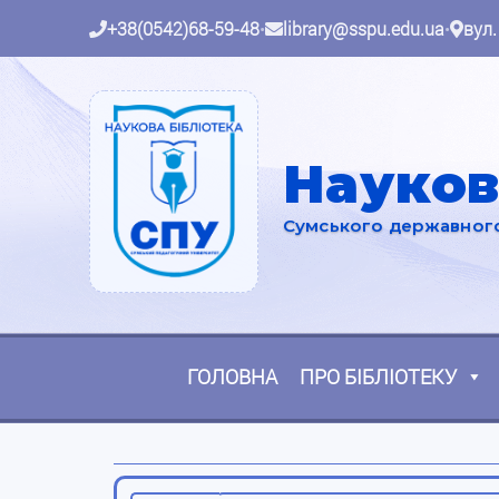
+38(0542)68-59-48
•
library@sspu.edu.ua
•
вул.
Науков
Сумського державного 
ГОЛОВНА
ПРО БІБЛІОТЕКУ