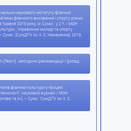
чально-наукового інституту фізичної
проблеми фізичного виховання і спорту різних
равня 2019 року, м. Суми) : у 2 т. / МОН
культури ; Управління молоді та спорту
. – Суми : [СумДПУ ім. А. С. Макаренка], 2019.
Текст] : методичні рекомендації / [уклад.:
елів фізичної культури у процесі
ні технології : науковий журнал / МОН
онова та ін.]. – Суми : СумДПУ ім. А. С.