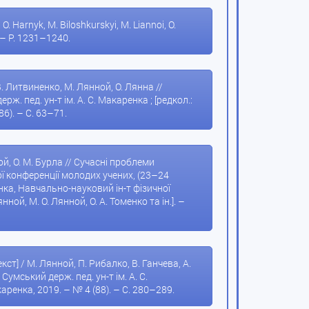
. Harnyk, M. Biloshkurskyi, M. Liannoi, O.
. – P. 1231–1240.
В. Литвиненко, М. Лянной, О. Лянна //
рж. пед. ун-т ім. А. С. Макаренка ; [редкол.:
86). – С. 63–71.
ной, О. М. Бурла // Сучасні проблеми
ї конференції молодих учених, (23–24
енка, Навчально-науковий ін-т фізичної
ной, М. О. Лянной, О. А. Томенко та ін.]. –
т] / М. Лянной, П. Рибалко, В. Ганчева, А.
Сумський держ. пед. ун-т ім. А. С.
акаренка, 2019. – № 4 (88). – С. 280–289.