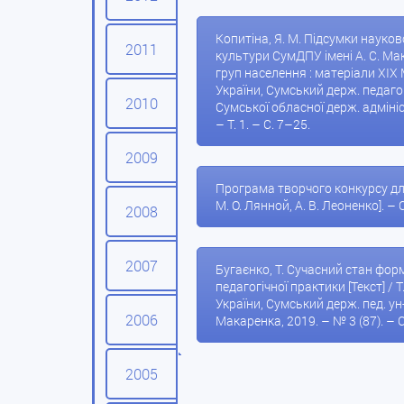
Копитіна, Я. М. Підсумки наук
2011
культури СумДПУ імені А. С. Мак
груп населення : матеріали XIX 
України, Сумський держ. педагог
2010
Сумської обласної держ. адміністр
– Т. 1. – С. 7–25.
2009
Програма творчого конкурсу для 
М. О. Лянной, А. В. Леоненко]. –
2008
2007
Бугаєнко, Т. Сучасний стан фор
педагогічної практики [Текст] / 
України, Сумський держ. пед. ун-т
2006
Макаренка, 2019. – № 3 (87). – С
2005