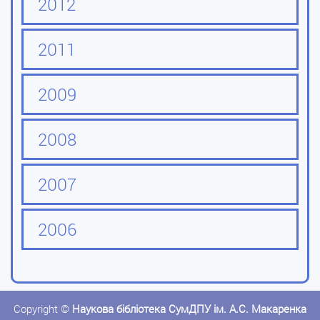
2012
2011
2009
2008
2007
2006
Copyright ©
Наукова бібліотека СумДПУ ім. А.С. Макаренка