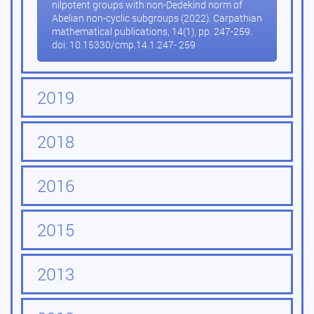
nilpotent groups with non-Dedekind norm of
Abelian non-cyclic subgroups (2022). Carpathian
mathematical publications, 14(1), pp. 247-259.
doi: 10.15330/cmp.14.1.247- 259
2019
2018
2016
2015
2013