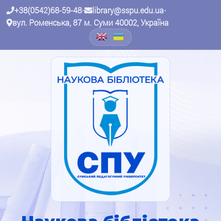
+38(0542)68-59-48
•
library@sspu.edu.ua
•
вул. Роменська, 87 м. Суми 40002, Україна