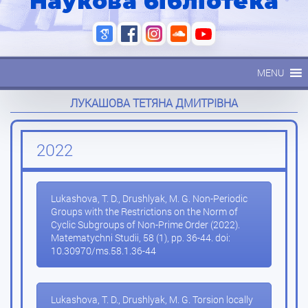
Наукова бібліотека
MENU
ЛУКАШОВА ТЕТЯНА ДМИТРІВНА
2022
Lukashova, T. D., Drushlyak, M. G. Non-Periodic
Groups with the Restrictions on the Norm of
Cyclic Subgroups of Non-Prime Order (2022).
Matematychni Studii, 58 (1), pp. 36-44. doi:
10.30970/ms.58.1.36-44
Lukashova, T. D., Drushlyak, M. G. Torsion locally