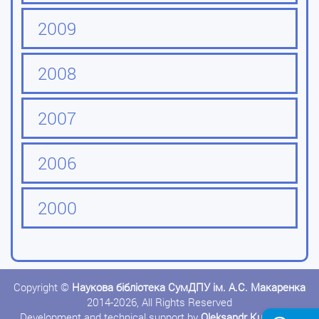
2009
2008
2007
2006
2000
Copyright ©
Наукова бібліотека СумДПУ ім. А.С. Макаренка
2014-2026, All Rights Reserved
Development and technical support by
Oleksandr Kushnerov