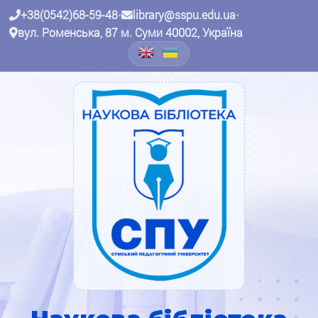
+38(0542)68-59-48
•
library@sspu.edu.ua
•
вул. Роменська, 87 м. Суми 40002, Україна