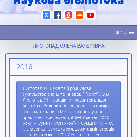
Наукова бібліотека
MENU
ЛИСТОПАД ОЛЕНА ВАЛЕРІЇВНА
2016
Листопад, О. В. Освіта й розбудова
суспільства знань та інновацій [Текст] / О. В.
Листопад // Інноваційний розвиток вищої
освіти: глобальний та національний виміри
змін : матеріали III Міжнародної науково-
практичної конференції, (06–07 квітня 2016
року, м. Суми) / МОН України, СумДПУ ім. А. С.
Макаренка ; Сумська обл. держ. адміністрація
; Ін-т педагогіки НАПН України ; Ін-т пед.