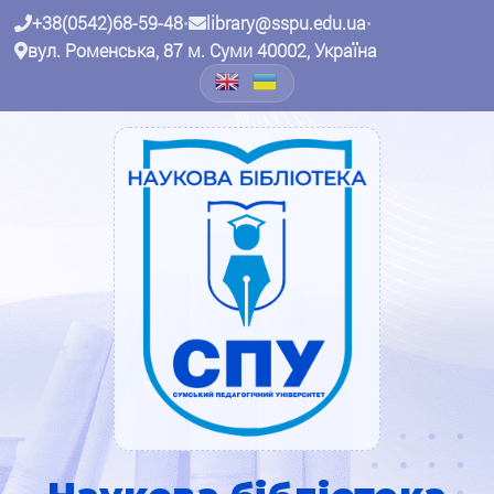
+38(0542)68-59-48
•
library@sspu.edu.ua
•
вул. Роменська, 87 м. Суми 40002, Україна