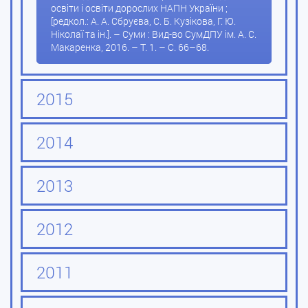
освіти і освіти дорослих НАПН України ;
[редкол.: А. А. Сбруєва, С. Б. Кузікова, Г. Ю.
Ніколаї та ін.]. – Суми : Вид-во СумДПУ ім. А. С.
Макаренка, 2016. – Т. 1. – С. 66–68.
2015
2014
2013
2012
2011