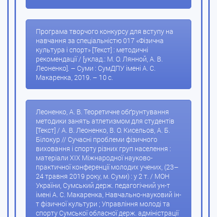
Програма творчого конкурсу для вступу на
навчання за спеціальністю 017 «Фізична
культура і спорт» [Текст] : методичні
рекомендації / [уклад.: М. О. Лянной, А. В.
Леоненко]. – Суми : СумДПУ імені А. С.
Макаренка, 2019. – 10 с.
Леоненко, А. В. Теоретичне обґрунтування
методики занять атлетизмом для студентів
[Текст] / А. В. Леоненко, В. О. Кисельов, А. Б.
Білокур // Сучасні проблеми фізичного
виховання і спорту різних груп населення :
матеріали XIX Міжнародної науково-
практичної конференції молодих учених, (23–
24 травня 2019 року, м. Суми) : у 2 т. / МОН
України, Сумський держ. педагогічний ун-т
імені А. С. Макаренка, Навчально-науковий ін-
т фізичної культури ; Управління молоді та
спорту Сумської обласної держ. адміністрації