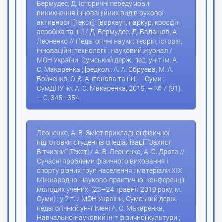
Бермудес, Д. Історичні передумови
виникнення інноваційних видів рухової
активності [Текст] : [воркаут, паркур, кросфіт,
аеробіка та ін.] / Д. Бермудес, Д. Балашов, А.
Леоненко // Педагогічні науки: теорія, історія,
інноваційні технології : науковий журнал /
МОН України, Сумський держ. пед. ун-т ім. А.
С. Макаренка ; [редкол.: А. А. Сбруєва, М. А.
Бойченко, О. Є. Антонова та ін.]. – Суми :
СумДПУ ім. А. С. Макаренка, 2019. – № 7 (91).
– С. 345–354.
Леоненко, А. В. Зміст прикладної фізичної
підготовки студентів спеціалізації "Захист
Вітчизни" [Текст] / А. В. Леоненко, А. С. Дрога //
Сучасні проблеми фізичного виховання і
спорту різних груп населення : матеріали XIX
Міжнародної науково-практичної конференції
молодих учених, (23–24 травня 2019 року, м.
Суми) : у 2 т. / МОН України, Сумський держ.
педагогічний ун-т імені А. С. Макаренка,
Навчально-науковий ін-т фізичної культури ;