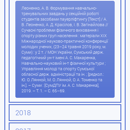
Леоненко, А. В. Формування навчально-
тренувальних завдань у секційній роботі
студентів засобами пауерліфтингу [Текст] / А.
В. Леоненко, А. Д. Красілов, І. В. Загінайлова //
Сучасні проблеми фізичного виховання і
спорту різних груп населення : матеріали XIX
Міжнародної науково-практичної конференції
молодих учених, (23–24 травня 2019 року, м.
Суми) : у 2 т. / МОН України, Сумський держ.
педагогічний ун-т імені А. С. Макаренка,
Навчально-науковий ін-т фізичної культури ;
Управління молоді та спорту Сумської
обласної держ. адміністрації та ін. ; [редкол.:
Ю. О. Лянной, М. О. Лянной, О. А. Томенко та
ін.]. – Суми : [СумДПУ ім. А. С. Макаренка],
2019. – Т. 1. – С. 65–69.
2018