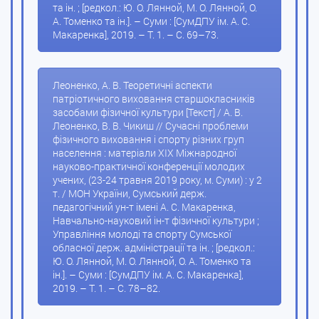
та ін. ; [редкол.: Ю. О. Лянной, М. О. Лянной, О.
А. Томенко та ін.]. – Суми : [СумДПУ ім. А. С.
Макаренка], 2019. – Т. 1. – С. 69–73.
Леоненко, А. В. Теоретичні аспекти
патріотичного виховання старшокласників
засобами фізичної культури [Текст] / А. В.
Леоненко, В. В. Чикиш // Сучасні проблеми
фізичного виховання і спорту різних груп
населення : матеріали XIX Міжнародної
науково-практичної конференції молодих
учених, (23-24 травня 2019 року, м. Суми) : у 2
т. / МОН України, Сумський держ.
педагогічний ун-т імені А. С. Макаренка,
Навчально-науковий ін-т фізичної культури ;
Управління молоді та спорту Сумської
обласної держ. адміністрації та ін. ; [редкол.:
Ю. О. Лянной, М. О. Лянной, О. А. Томенко та
ін.]. – Суми : [СумДПУ ім. А. С. Макаренка],
2019. – Т. 1. – С. 78–82.