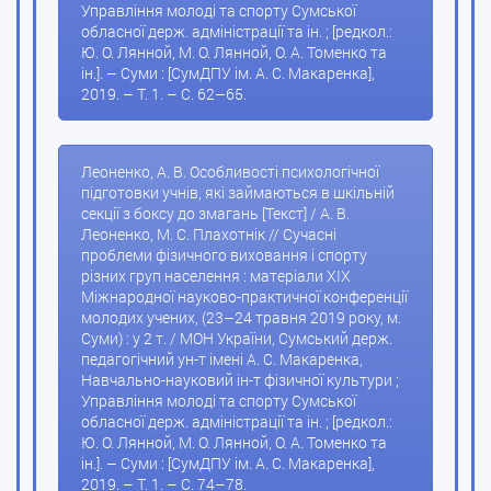
Управління молоді та спорту Сумської
обласної держ. адміністрації та ін. ; [редкол.:
Ю. О. Лянной, М. О. Лянной, О. А. Томенко та
ін.]. – Суми : [СумДПУ ім. А. С. Макаренка],
2019. – Т. 1. – С. 62–65.
Леоненко, А. В. Особливості психологічної
підготовки учнів, які займаються в шкільній
секції з боксу до змагань [Текст] / А. В.
Леоненко, М. С. Плахотнік // Сучасні
проблеми фізичного виховання і спорту
різних груп населення : матеріали XIX
Міжнародної науково-практичної конференції
молодих учених, (23–24 травня 2019 року, м.
Суми) : у 2 т. / МОН України, Сумський держ.
педагогічний ун-т імені А. С. Макаренка,
Навчально-науковий ін-т фізичної культури ;
Управління молоді та спорту Сумської
обласної держ. адміністрації та ін. ; [редкол.:
Ю. О. Лянной, М. О. Лянной, О. А. Томенко та
ін.]. – Суми : [СумДПУ ім. А. С. Макаренка],
2019. – Т. 1. – С. 74–78.