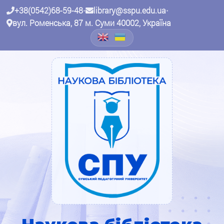
+38(0542)68-59-48
•
library@sspu.edu.ua
•
вул. Роменська, 87 м. Суми 40002, Україна