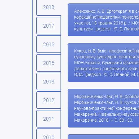
2018
Алексенко, А. В. Ерготерапія в с
корекційної педагогіки, психоло
участю), 15 травня 2018 р. / МО
2017
культури ; [редкол.: Ю. О. Лянной
2016
Кукса, Н. В. Зміст професійної пі
сучасному культурно-освітньому 
2015
МОН України, Сумський державни
Департамент соціального захис
ОДА ; [редкол.: Ю. О. Лянной, М. 
2013
Мірошниченко-Ільг, Н. В. Особли
2012
Мірошниченко-Ільг, Н. В. Кукса /
науково-практичної конференції 
Макаренка, Навчально-науковий Ін
2011
Макаренка, 2018. – С. 30–33.
2010