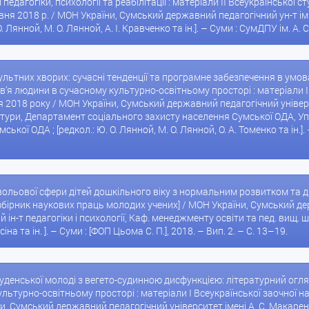
педагогіки, психології та реабілітації : матеріали II Всеукраїнської 
вня 2018 р. / МОН України, Сумський державний педагогічний ун-т ім
О. Лянной, М. О. Лянной, А. І. Кравченко та ін.]. – Суми : СумДПУ ім. А.
сультних хворих: сучасні тенденції та програмне забезпечення в умовах
ров’я людини в сучасному культурно-освітньому просторі : матеріали 
ня 2018 року / МОН України, Сумський державний педагогічний універ
ьтури, Департамент соціального захисту населення Сумської ОДА, У
кої ОДА ; [редкол.: Ю. О. Лянной, М. О. Лянной, О. А. Томенко та ін.].
ольової сфери дітей дошкільного віку з нормальним розвитком та дітей 
[збірник наукових праць молодих учених] / МОН України, Сумський дер
т педагогіки і психології, Каф. менеджменту освіти та пед. вищ. шк. ; [
на та ін. ]. – Суми : [ФОП Цьома С. П.], 2018. – Вип. 2. – С. 13–19.
туденської молоді з вегето-судинною дисфункцією: літературний огляд [Т
льтурно-освітньому просторі : матеріали І Всеукраїнської заочної на
и, Сумський державний педагогічний університет імені А. С. Макаре