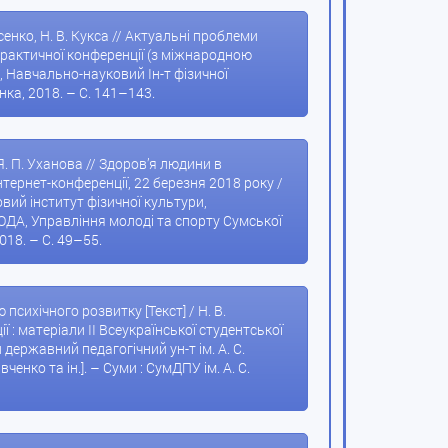
ксенко, Н. В. Кукса // Актуальні проблеми
о-практичної конференції (з міжнародною
а, Навчально-науковий Ін-т фізичної
енка, 2018. – С. 141–143.
, Я. П. Уханова // Здоров’я людини в
нтернет-конференції, 22 березня 2018 року /
вий інститут фізичної культури,
ОДА, Управління молоді та спорту Сумської
2018. – С. 49–55.
психічного розвитку [Текст] / Н. В.
ї : матеріали II Всеукраїнської студентської
державний педагогічний ун-т ім. А. С.
ченко та ін.]. – Суми : СумДПУ ім. А. С.