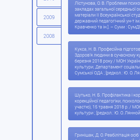
Лістунова, О. В. Проблеми псих
закладах загальної середньої осві
матеріали II Всеукраїнської ст
2009
державний педагогічний ун-т ім. 
Кравченко та ін.]. – Суми : СумД
2008
Кукса, Н. В. Професійна підготов
Здоров’я людини в сучасному ку
березня 2018 року / МОН Україн
культури, Департамент соціаль
Сумської ОДА ; [редкол.: Ю. О. Ля
Шутько, Н. Б. Профілактика і ко
корекційної педагогіки, психоло
участю), 15 травня 2018 р. / МО
культури ; [редкол.: Ю. О. Лянной
Гринішак, Д. О. Реабілітація осіб