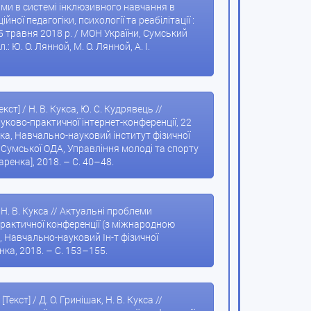
ами в системі інклюзивного навчання в
йної педагогіки, психології та реабілітації :
5 травня 2018 р. / МОН України, Сумський
 Ю. О. Лянной, М. О. Лянной, А. І.
т] / Н. В. Кукса, Ю. С. Кудрявець //
уково-практичної інтернет-конференції, 22
нка, Навчально-науковий інститут фізичної
Сумської ОДА, Управління молоді та спорту
каренка], 2018. – С. 40–48.
Н. В. Кукса // Актуальні проблеми
о-практичної конференції (з міжнародною
а, Навчально-науковий Ін-т фізичної
енка, 2018. – С. 153–155.
екст] / Д. О. Гринішак, Н. В. Кукса //