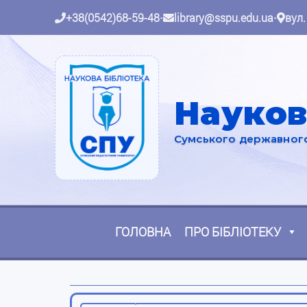
+38(0542)68-59-48
•
library@sspu.edu.ua
•
вул.
Науков
Сумського державного 
ГОЛОВНА
ПРО БІБЛІОТЕКУ