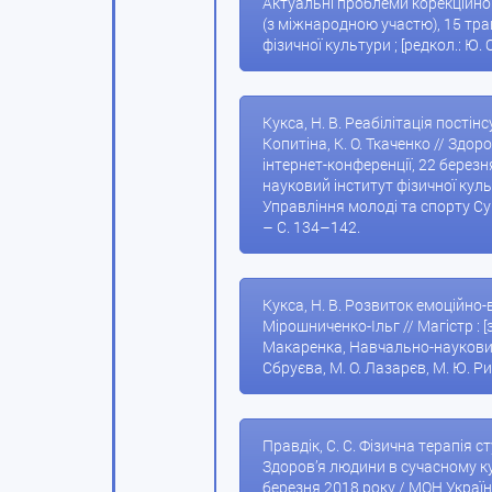
Актуальні проблеми корекційної 
(з міжнародною участю), 15 тра
фізичної культури ; [редкол.: Ю. 
Кукса, Н. В. Реабілітація постін
Копитіна, К. О. Ткаченко // Здо
інтернет-конференції, 22 берез
науковий інститут фізичної кул
Управління молоді та спорту Сумсь
– С. 134–142.
Кукса, Н. В. Розвиток емоційно-в
Мірошниченко-Ільг // Магістр : 
Макаренка, Навчально-науковий ін-
Сбруєва, М. О. Лазарєв, М. Ю. Рисі
Правдік, С. С. Фізична терапія с
Здоров’я людини в сучасному ку
березня 2018 року / МОН Україн