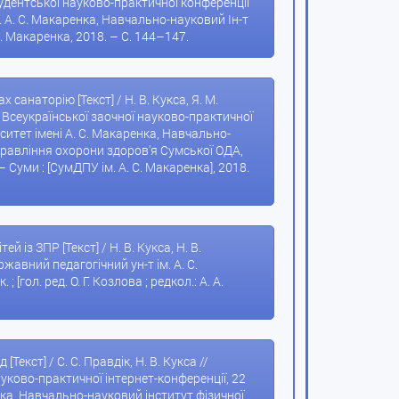
студентської науково-практичної конференції
. А. С. Макаренка, Навчально-науковий Ін-т
 С. Макаренка, 2018. – С. 144–147.
 санаторію [Текст] / Н. В. Кукса, Я. М.
І Всеукраїнської заочної науково-практичної
ситет імені А. С. Макаренка, Навчально-
правління охорони здоров'я Сумської ОДА,
 – Суми : [СумДПУ ім. А. С. Макаренка], 2018.
із ЗПР [Текст] / Н. В. Кукса, Н. В.
жавний педагогічний ун-т ім. А. С.
гол. ред. О. Г. Козлова ; редкол.: А. А.
екст] / С. С. Правдік, Н. В. Кукса //
уково-практичної інтернет-конференції, 22
нка, Навчально-науковий інститут фізичної