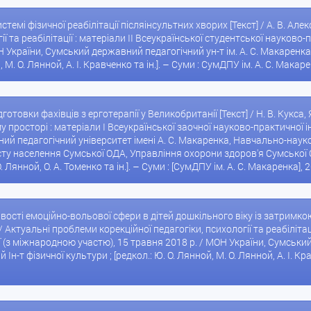
истемі фізичної реабілітації післяінсультних хворих [Текст] / А. В. Але
гії та реабілітації : матеріали II Всеукраїнської студентської науков
Н України, Сумський державний педагогічний ун-т ім. А. С. Макаренк
, М. О. Лянной, А. І. Кравченко та ін.]. – Суми : СумДПУ ім. А. С. Макар
дготовки фахівців з ерготерапії у Великобританії [Текст] / Н. В. Кукса
просторі : матеріали І Всеукраїнської заочної науково-практичної і
й педагогічний університет імені А. С. Макаренка, Навчально-науко
ту населення Сумської ОДА, Управління охорони здоров'я Сумської 
О. Лянной, О. А. Томенко та ін.]. – Суми : [СумДПУ ім. А. С. Макаренка], 
вості емоційно-вольової сфери в дітей дошкільного віку із затримкою 
/ Актуальні проблеми корекційної педагогіки, психології та реабілітаці
(з міжнародною участю), 15 травня 2018 р. / МОН України, Сумський 
-т фізичної культури ; [редкол.: Ю. О. Лянной, М. О. Лянной, А. І. Крав