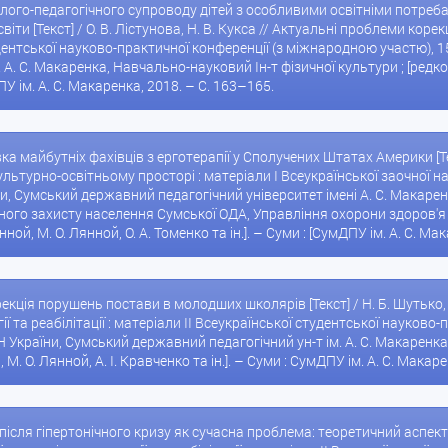
олого-педагогічного супроводу дітей з особливими освітніми потреб
ти [Текст] / О. В. Лістунова, Н. В. Кукса // Актуальні проблеми корекці
удентської науково-практичної конференції (з міжнародною участю), 1
А. С. Макаренка, Навчально-науковий Ін-т фізичної культури ; [редкол.:
ПУ ім. А. С. Макаренка, 2018. – С. 163–165.
ка майбутніх фахівців з ерготерапії у Сполучених Штатах Америки [Текс
льтурно-освітньому просторі : матеріали І Всеукраїнської заочної на
и, Сумський державний педагогічний університет імені А. С. Макаре
ного захисту населення Сумської ОДА, Управління охорони здоров'я 
нной, М. О. Лянной, О. А. Томенко та ін.]. – Суми : [СумДПУ ім. А. С. Ма
рекція порушень постави в молодших школярів [Текст] / Н. Б. Шутько, 
гії та реабілітації : матеріали II Всеукраїнської студентської науков
Н України, Сумський державний педагогічний ун-т ім. А. С. Макаренк
, М. О. Лянной, А. І. Кравченко та ін.]. – Суми : СумДПУ ім. А. С. Макар
 після гіпертонічного кризу як сучасна проблема: теоретичний аспект [Т